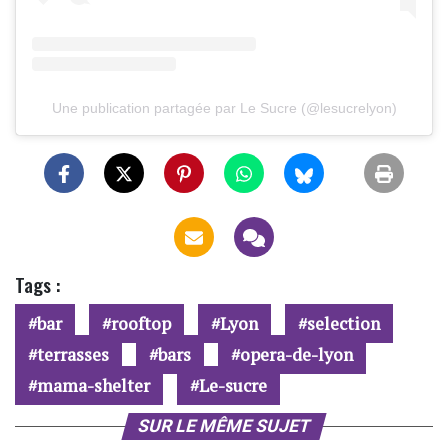
Une publication partagée par Le Sucre (@lesucrelyon)
Tags :
bar
rooftop
Lyon
selection
terrasses
bars
opera-de-lyon
mama-shelter
Le-sucre
SUR LE MÊME SUJET