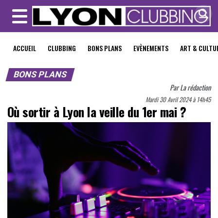
MENU
ACCUEIL
CLUBBING
BONS PLANS
EVÈNEMENTS
ART & CULTU
BONS PLANS
Par
La rédaction
Mardi 30 Avril 2024 à 14h45
Où sortir à Lyon la veille du 1er mai ?