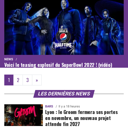
NEWS
Voici le teasing explosif du SuperBowl 2022 ! (vidéo)
(current)
1
2
3
»
LES DERNIÈRES NEWS
BARS
Il y a 18 heures
Lyon : le Groom fermera ses portes
en novembre, un nouveau projet
attendu fin 2027