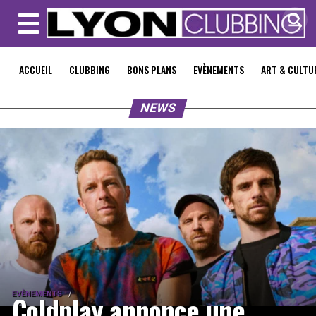
MENU
ACCUEIL
CLUBBING
BONS PLANS
EVÈNEMENTS
ART & CULTU
NEWS
EVÈNEMENTS
Coldplay annonce une