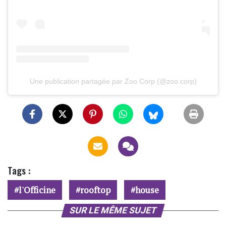
Une publication partagée par Zoo Corp (@zoo.corp)
Tags :
l'Officine
rooftop
house
SUR LE MÊME SUJET