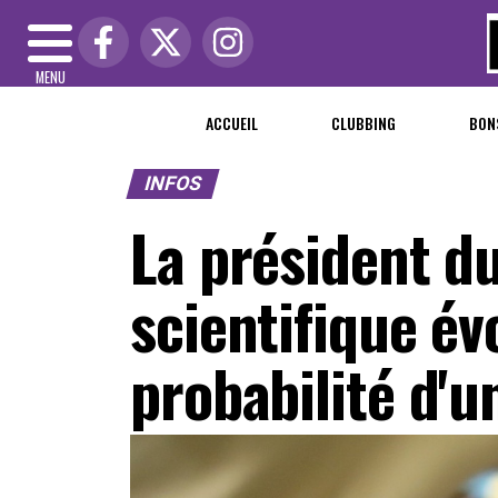
MENU
ACCUEIL
CLUBBING
BON
INFOS
La président d
scientifique év
probabilité d'u