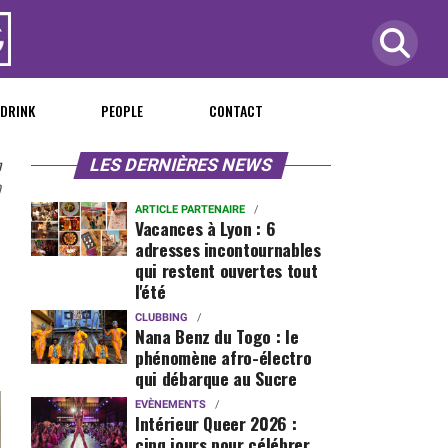
 DRINK
PEOPLE
CONTACT
n
LES DERNIÈRES NEWS
0
ARTICLE PARTENAIRE
Vacances à Lyon : 6
adresses incontournables
qui restent ouvertes tout
l'été
CLUBBING
Nana Benz du Togo : le
phénomène afro-électro
qui débarque au Sucre
EVÈNEMENTS
Intérieur Queer 2026 :
cinq jours pour célébrer,