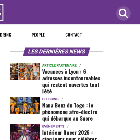
 DRINK
PEOPLE
CONTACT
LES DERNIÈRES NEWS
ARTICLE PARTENAIRE
Vacances à Lyon : 6
adresses incontournables
qui restent ouvertes tout
l'été
CLUBBING
Nana Benz du Togo : le
phénomène afro-électro
qui débarque au Sucre
EVÈNEMENTS
Intérieur Queer 2026 :
cinq jours pour célébrer,