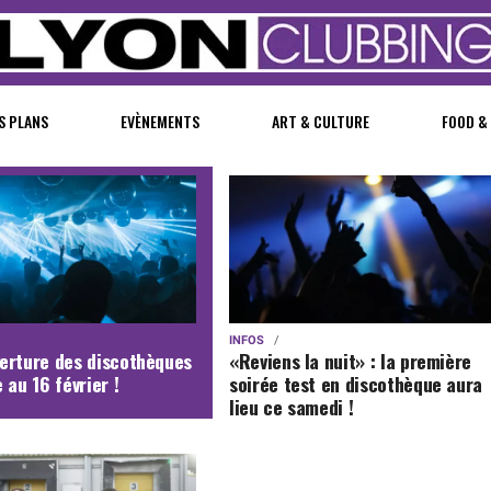
S PLANS
EVÈNEMENTS
ART & CULTURE
FOOD &
INFOS
erture des discothèques
«Reviens la nuit» : la première
 au 16 février !
soirée test en discothèque aura
lieu ce samedi !