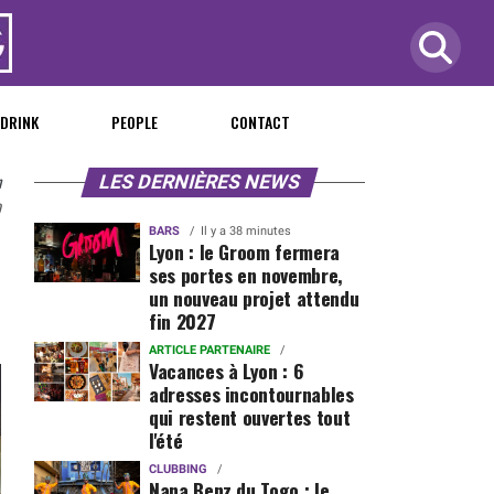
 DRINK
PEOPLE
CONTACT
n
LES DERNIÈRES NEWS
0
BARS
Il y a 38 minutes
Lyon : le Groom fermera
ses portes en novembre,
un nouveau projet attendu
fin 2027
ARTICLE PARTENAIRE
Vacances à Lyon : 6
adresses incontournables
qui restent ouvertes tout
l'été
CLUBBING
Nana Benz du Togo : le