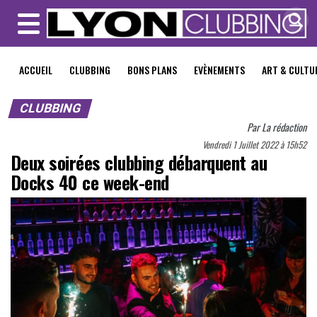
MENU
ACCUEIL
CLUBBING
BONS PLANS
EVÈNEMENTS
ART & CULTU
CLUBBING
Par
La rédaction
Vendredi 1 Juillet 2022 à 15h52
Deux soirées clubbing débarquent au
Docks 40 ce week-end