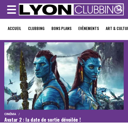
MENU
ACCUEIL
CLUBBING
BONS PLANS
EVÈNEMENTS
ART & CULTU
CINÉMA
Avatar 2 : la date de sortie dévoilée !