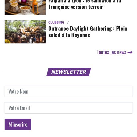
Faiparla à Lyon : le sandwich à la
française version terroir
CLUBBING
Outrance Daylight Gathering : Plein
soleil à la Rayonne
Toutes les news
NEWSLETTER