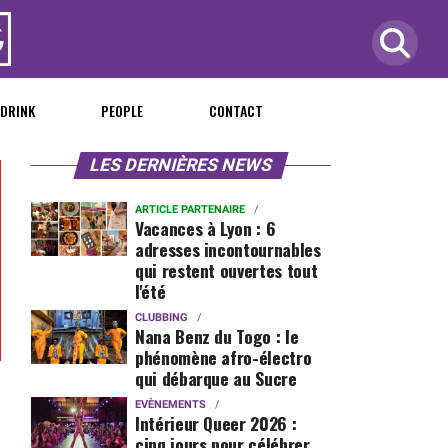
 DRINK
PEOPLE
CONTACT
LES DERNIÈRES NEWS
ARTICLE PARTENAIRE
Vacances à Lyon : 6
adresses incontournables
qui restent ouvertes tout
l'été
CLUBBING
Nana Benz du Togo : le
phénomène afro-électro
qui débarque au Sucre
EVÈNEMENTS
Intérieur Queer 2026 :
cinq jours pour célébrer,