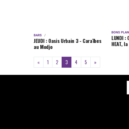
BONS PLA
BARS
LUNDI : 
JEUDI : Oasis Urbain 3 - Caraïbes
HEAT, la
au Modjo
(current)
«
1
2
3
4
5
»