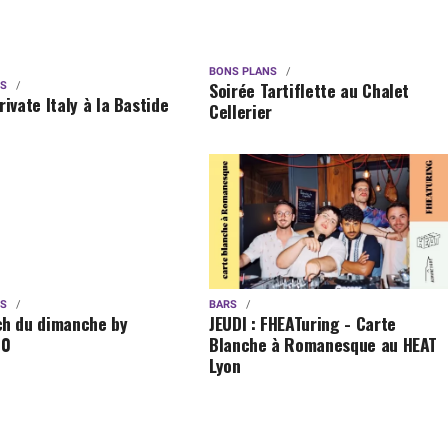
BONS PLANS
Soirée Tartiflette au Chalet
NS
rivate Italy à la Bastide
Cellerier
NS
BARS
ch du dimanche by
JEUDI : FHEATuring - Carte
40
Blanche à Romanesque au HEAT
Lyon