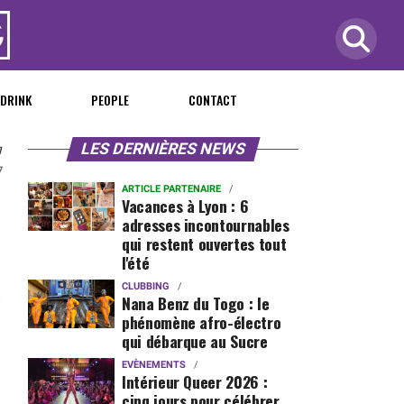
 DRINK
PEOPLE
CONTACT
n
LES DERNIÈRES NEWS
7
ARTICLE PARTENAIRE
Vacances à Lyon : 6
adresses incontournables
qui restent ouvertes tout
l'été
CLUBBING
Nana Benz du Togo : le
phénomène afro-électro
qui débarque au Sucre
EVÈNEMENTS
Intérieur Queer 2026 :
cinq jours pour célébrer,