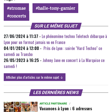
stromae
halle-tony-garnier
concerts
SUR LE MÊME SUJET
27/06/2024 à 11:37 -
Le phénomène techno Teletech débarque à
Lyon pour un format jamais vu en France
04/01/2024 à 12:00 -
Près de Lyon : soirée "Hard Techno" ce
samedi au Transbo
26/05/2023 à 16:25 -
Johnny Jane en concert à La Marquise ce
samedi !
Afficher plus d'articles sur le même sujet ↓
LES DERNIÈRES NEWS
ARTICLE PARTENAIRE
Vacances à Lyon : 6 adresses