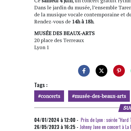
Ce
samedi 4 juin
, un concert gratuit ryth
Dans le jardin du musée, l’ensemble Tarent
de la musique vocale contemporaine et de 
Rendez-vous de
14h à 18h
.
MUSÉE DES BEAUX-ARTS
20 place des Terreaux
Lyon 1
Tags :
concerts
musée-des-beaux-arts
SU
04/01/2024 à 12:00 -
Près de Lyon : soirée "Hard
26/05/2023 à 16:25 -
Johnny Jane en concert à La