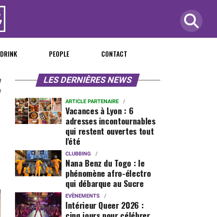
 DRINK
PEOPLE
CONTACT
n
LES DERNIÈRES NEWS
1
ARTICLE PARTENAIRE
Vacances à Lyon : 6
adresses incontournables
qui restent ouvertes tout
l'été
CLUBBING
Nana Benz du Togo : le
phénomène afro-électro
qui débarque au Sucre
EVÈNEMENTS
Intérieur Queer 2026 :
cinq jours pour célébrer,