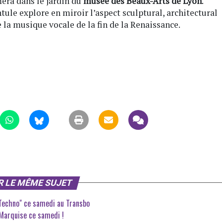
mera dans le jardin du
musée des Beaux-Arts de Lyon
.
ule explore en miroir l’aspect sculptural, architectural
la musique vocale de la fin de la Renaissance.
R LE MÊME SUJET
 Techno" ce samedi au Transbo
 Marquise ce samedi !