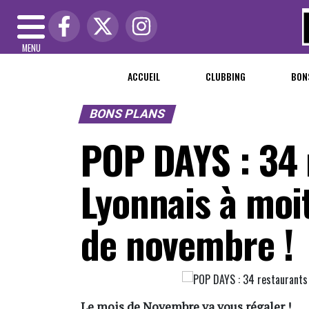
MENU
ACCUEIL
CLUBBING
BON
BONS PLANS
POP DAYS : 34 
Lyonnais à moit
de novembre !
Le mois de Novembre va vous régaler !