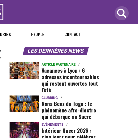
 DRINK
PEOPLE
CONTACT
n
LES DERNIÈRES NEWS
0
ARTICLE PARTENAIRE
Vacances à Lyon : 6
adresses incontournables
qui restent ouvertes tout
l'été
CLUBBING
Nana Benz du Togo : le
phénomène afro-électro
qui débarque au Sucre
EVÈNEMENTS
Intérieur Queer 2026 :
cinq jours pour célébrer,