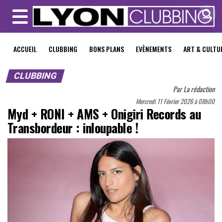
MENU
ACCUEIL
CLUBBING
BONS PLANS
EVÈNEMENTS
ART & CULTU
CLUBBING
Par
La rédaction
Mercredi 11 Février 2026 à 08h00
Myd + RONI + AMS + Onigiri Records au
Transbordeur : inloupable !