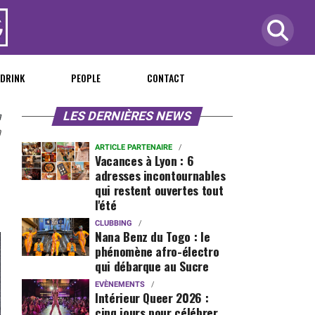
 DRINK
PEOPLE
CONTACT
n
LES DERNIÈRES NEWS
0
ARTICLE PARTENAIRE
Vacances à Lyon : 6
adresses incontournables
qui restent ouvertes tout
l'été
CLUBBING
Nana Benz du Togo : le
phénomène afro-électro
qui débarque au Sucre
EVÈNEMENTS
Intérieur Queer 2026 :
cinq jours pour célébrer,