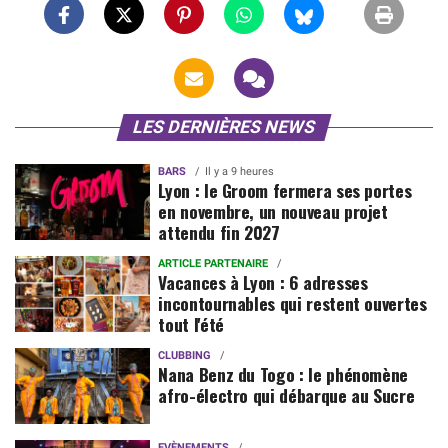
LES DERNIÈRES NEWS
BARS
Il y a 9 heures
Lyon : le Groom fermera ses portes
en novembre, un nouveau projet
attendu fin 2027
ARTICLE PARTENAIRE
Vacances à Lyon : 6 adresses
incontournables qui restent ouvertes
tout l'été
CLUBBING
Nana Benz du Togo : le phénomène
afro-électro qui débarque au Sucre
EVÈNEMENTS