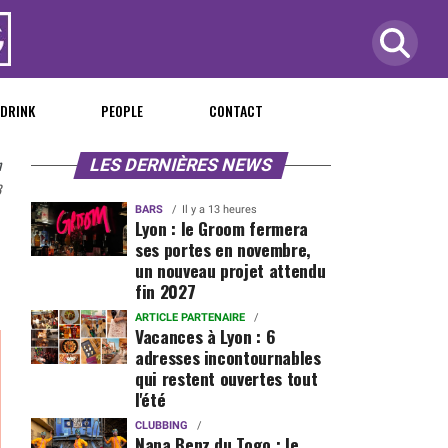
 DRINK
PEOPLE
CONTACT
n
LES DERNIÈRES NEWS
3
BARS
Il y a 13 heures
Lyon : le Groom fermera
ses portes en novembre,
un nouveau projet attendu
fin 2027
ARTICLE PARTENAIRE
Vacances à Lyon : 6
adresses incontournables
qui restent ouvertes tout
l'été
CLUBBING
Nana Benz du Togo : le