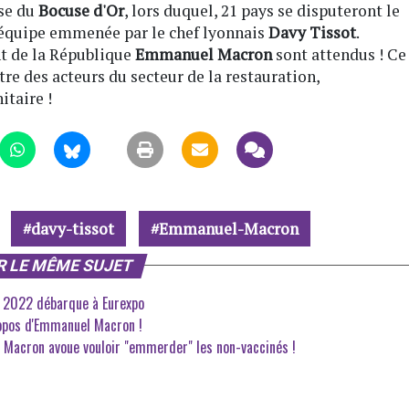
se du
Bocuse d'Or
, lors duquel, 21 pays se disputeront le
e équipe emmenée par le chef lyonnais
Davy Tissot
.
t de la République
Emmanuel Macron
sont attendus ! Ce
ntre des acteurs du secteur de la restauration,
itaire !
davy-tissot
Emmanuel-Macron
R LE MÊME SUJET
u 2022 débarque à Eurexpo
ropos d'Emmanuel Macron !
 Macron avoue vouloir "emmerder" les non-vaccinés !