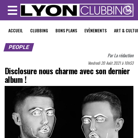
MENU
ACCUEIL
CLUBBING
BONS PLANS
EVÈNEMENTS
ART & CULTU
PEOPLE
Par
La rédaction
Vendredi 20 Août 2021 à 10h53
Disclosure nous charme avec son dernier
album !