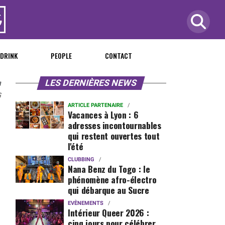
 DRINK
PEOPLE
CONTACT
n
LES DERNIÈRES NEWS
6
ARTICLE PARTENAIRE
Vacances à Lyon : 6
adresses incontournables
qui restent ouvertes tout
l'été
CLUBBING
Nana Benz du Togo : le
phénomène afro-électro
qui débarque au Sucre
EVÈNEMENTS
Intérieur Queer 2026 :
cinq jours pour célébrer,