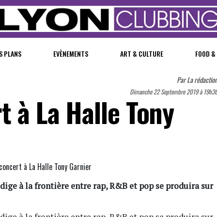
S PLANS
EVÈNEMENTS
ART & CULTURE
FOOD &
Par
La rédactio
Dimanche 22 Septembre 2019 à 19h3
t à La Halle Tony
ige à la frontière entre rap, R&B et pop se produira sur
ige à la frontière entre rap, R&B et pop se produira sur