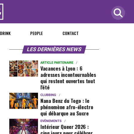
 DRINK
PEOPLE
CONTACT
LES DERNIÈRES NEWS
ARTICLE PARTENAIRE
Vacances à Lyon : 6
adresses incontournables
qui restent ouvertes tout
l'été
CLUBBING
Nana Benz du Togo : le
phénomène afro-électro
qui débarque au Sucre
EVÈNEMENTS
Intérieur Queer 2026 :
cinq jours pour célébrer,